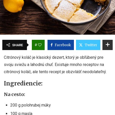
0
Facebook
Twitter
SHARE
Citrónový koláč je klasický dezert, ktorý je obľúbený pre
svoju sviežu a lahodnú chuť. Existuje mnoho receptov na
citrónový koláč, ale tento recept je obzvlášť neodolateľný.
Ingrediencie:
Na cesto:
200 g polohrubej múky
100 g masla