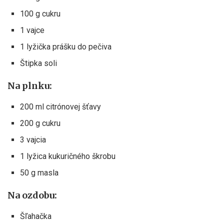
100 g cukru
1 vajce
1 lyžička prášku do pečiva
Štipka soli
Na plnku:
200 ml citrónovej šťavy
200 g cukru
3 vajcia
1 lyžica kukuričného škrobu
50 g masla
Na ozdobu:
Šľahačka