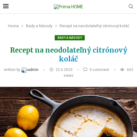
Home
Rady a Návody
Recept na neodolateľný citrónový koláč
RADY A NÁVODY
Recept na neodolateľný citrónový
koláč
written by
admin
22.6.2023
0 comment
662
views