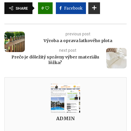
0
Facebook
SHARE
previous post
Výroba a oprava latkového plota
next post
Prečo je dôležitý správny výber materiálu
lôžka?
ADMIN