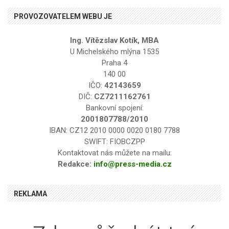
PROVOZOVATELEM WEBU JE
Ing. Vítězslav Kotík, MBA
U Michelského mlýna 1535
Praha 4
140 00
IČO:
42143659
DIČ:
CZ7211162761
Bankovní spojení:
2001807788/2010
IBAN: CZ12 2010 0000 0020 0180 7788
SWIFT: FIOBCZPP
Kontaktovat nás můžete na mailu:
Redakce:
info@press-media.cz
REKLAMA