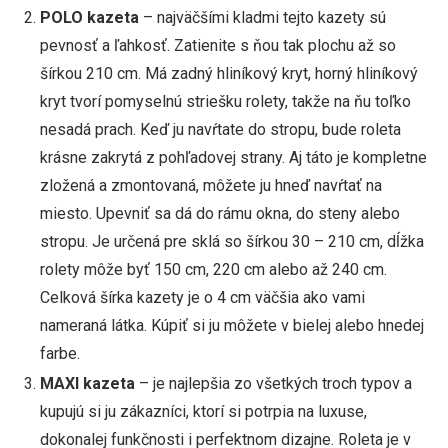
POLO kazeta
– najväčšími kladmi tejto kazety sú
pevnosť a ľahkosť. Zatienite s ňou tak plochu až so
šírkou 210 cm. Má zadný hliníkový kryt, horný hliníkový
kryt tvorí pomyselnú striešku rolety, takže na ňu toľko
nesadá prach. Keď ju navŕtate do stropu, bude roleta
krásne zakrytá z pohľadovej strany. Aj táto je kompletne
zložená a zmontovaná, môžete ju hneď navŕtať na
miesto. Upevniť sa dá do rámu okna, do steny alebo
stropu. Je určená pre sklá so šírkou 30 – 210 cm, dĺžka
rolety môže byť 150 cm, 220 cm alebo až 240 cm.
Celková šírka kazety je o 4 cm väčšia ako vami
nameraná látka. Kúpiť si ju môžete v bielej alebo hnedej
farbe.
MAXI kazeta
– je najlepšia zo všetkých troch typov a
kupujú si ju zákazníci, ktorí si potrpia na luxuse,
dokonalej funkčnosti i perfektnom dizajne. Roleta je v