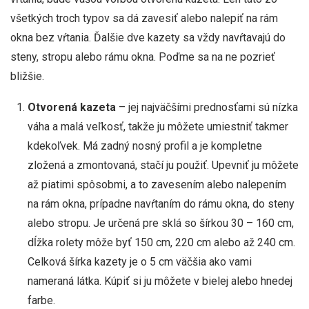
všetkých troch typov sa dá zavesiť alebo nalepiť na rám
okna bez vŕtania. Ďalšie dve kazety sa vždy navŕtavajú do
steny, stropu alebo rámu okna. Poďme sa na ne pozrieť
bližšie.
Otvorená kazeta
– jej najväčšími prednosťami sú nízka
váha a malá veľkosť, takže ju môžete umiestniť takmer
kdekoľvek. Má zadný nosný profil a je kompletne
zložená a zmontovaná, stačí ju použiť. Upevniť ju môžete
až piatimi spôsobmi, a to zavesením alebo nalepením
na rám okna, prípadne navŕtaním do rámu okna, do steny
alebo stropu. Je určená pre sklá so šírkou 30 – 160 cm,
dĺžka rolety môže byť 150 cm, 220 cm alebo až 240 cm.
Celková šírka kazety je o 5 cm väčšia ako vami
nameraná látka. Kúpiť si ju môžete v bielej alebo hnedej
farbe.