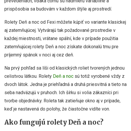
prevedeniach, vďaka čomu sú nadmieru variabilné a
prispôsobia sa budovám v každom štýle aj prostredí.
Rolety Deň a noc od Fexi môžete kúpiť vo variante klasickej
aj zatemňujúcej. Vytvárajú tak požadované prostredie v
každej miestnosti, vrátane spální, kde v prípade použitia
zatemňujúcej rolety Deň a noc získate dokonalú tmu pre
príjemný spánok v noci aj cez deň.
Na prvý pohľad sa líši od klasických roliet tvorených jednou
celistvou látkou. Rolety
Deň a noc
sú totiž vyrobené vždy z
dvoch látok. Jedna je priehľadná a druhá priesvitná a tieto na
seba nadväzujú v pruhoch. Ich šírku si volia zákazníci pri
tvorbe objednávky. Roleta tak zatieňuje okno aj v prípade,
keď je nastavená do polohy, že čiastočne vidíte von.
Ako fungujú rolety Deň a noc?