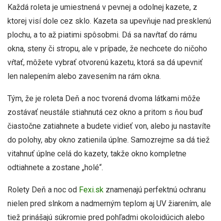
Každá roleta je umiestnená v pevnej a odolnej kazete, z
ktorej visí dole cez sklo. Kazeta sa upevňuje nad presklenú
plochu, a to až piatimi spôsobmi. Dá sa navŕtať do rámu
okna, steny či stropu, ale v prípade, že nechcete do ničoho
vŕtať, môžete vybrať otvorenú kazetu, ktorá sa dá upevniť
len nalepením alebo zavesením na rám okna.
Tým, že je roleta Deň a noc tvorená dvoma látkami môže
zostávať neustále stiahnutá cez okno a pritom s ňou buď
čiastočne zatiahnete a budete vidieť von, alebo ju nastavíte
do polohy, aby okno zatienila úplne. Samozrejme sa dá tiež
vitahnuť úplne celá do kazety, takže okno kompletne
odtiahnete a zostane „holé“.
Rolety Deň a noc od
Fexi.sk
znamenajú perfektnú ochranu
nielen pred slnkom a nadmerným teplom aj UV žiarením, ale
tiež prinášajú súkromie pred pohľadmi okoloidúcich alebo