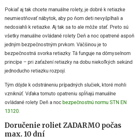
Pokiaľ aj tak chcete manuálne rolety, je dobré k retiazke
neumiestňovať nábytok, aby po ňom deti nevyšplhali a
nedosiahli k retiazke. Aj tak sa to ale môže stať. Preto sú
všetky manuálne ovládané rolety Deň a noc opatrené aspoň
jedným bezpečnostným prvkom. Väčšinou je to
bezpečnostná svorka retiazky. Tá funguje na dômyselnom
princípe – pri zaťažení retiazky na dobu niekoľkých sekúnd
jednoducho retiazku rozpojí.
Tým dôjde k odstráneniu prípadných slučiek, ktoré mohli
vzniknúť. Vďaka tomuto opatreniu spĺňajú manuálne
ovládané rolety Deň a noc
bezpečnostnú normu STN EN
13120
.
Doručenie roliet ZADARMO počas
max. 10 dní