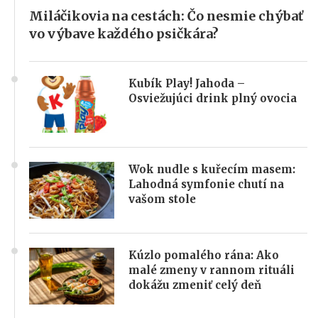
Miláčikovia na cestách: Čo nesmie chýbať
vo výbave každého psičkára?
Kubík Play! Jahoda –
Osviežujúci drink plný ovocia
Wok nudle s kuřecím masem:
Lahodná symfonie chutí na
vašom stole
Kúzlo pomalého rána: Ako
malé zmeny v rannom rituáli
dokážu zmeniť celý deň