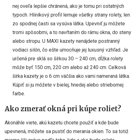
nej oveľa lepšie chránená, ako je tomu pri ostatných
typoch. Hliníkový profil lemuje všetky strany rolety, len
zo spodnej časti sa vysúva látka. Upevniť ju môžete
tromi spôsobmi, a to navŕtaním do rámu okna, do steny
alebo stropu. U MAXI kazety nenájdete postranný
vodiaci silón, čo ešte umocňuje jej luxusný vzhľad. Je
určená pre sklá so šírkou 30 – 240 cm, dĺžka rolety
môže byť 150 cm, 220 cm alebo až 240 cm. Celková
šírka kazety je o 6 cm väčšia ako vami nameraná látka.
Kúpiť si ju môžete v bielej, hnedej alebo striebornej
farbe.
Ako zmerať okná pri kúpe roliet?
Akonáhle viete, akú kazetu chcete použiť a kde bude
upevnená, môžete sa pustiť do merania okien. To sa totiž