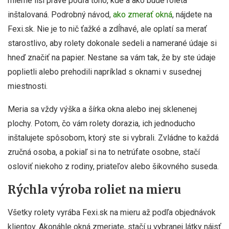
mierne líši práve podľa toho, kde a ako bude roleta
inštalovaná. Podrobný návod,
ako zmerať okná
, nájdete na
Fexi.sk. Nie je to nič ťažké a zdĺhavé, ale oplatí sa merať
starostlivo, aby rolety dokonale sedeli a namerané údaje si
hneď značiť na papier. Nestane sa vám tak, že by ste údaje
poplietli alebo prehodili napríklad s oknami v susednej
miestnosti.
Meria sa vždy výška a šírka okna alebo inej sklenenej
plochy. Potom, čo vám rolety dorazia, ich jednoducho
inštalujete spôsobom, ktorý ste si vybrali. Zvládne to každá
zručná osoba, a pokiaľ si na to netrúfate osobne, stačí
osloviť niekoho z rodiny, priateľov alebo šikovného suseda.
Rýchla výroba roliet na mieru
Všetky rolety vyrába Fexi.sk na mieru až podľa objednávok
klientov. Akonáhle okná zmeriate, stačí u vybranej látky nájsť