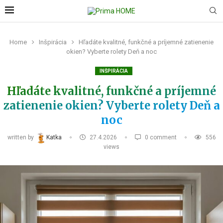
Home
Inšpirácia
Hľadáte kvalitné, funkčné a príjemné zatienenie
okien? Vyberte rolety Deň a noc
INŠPIRÁCIA
Hľadáte kvalitné, funkčné a príjemné
zatienenie okien? Vyberte rolety Deň a
noc
written by
Katka
27.4.2026
0 comment
556
views