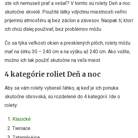
ste ich nemuseli prať a vešať? V tomto sú rolety Deň a noc
skutočne skvelé. Použité látky vdýchnu miestnosti veľmi
príjemnú atmosféru aj bez záclon a závesov. Naopak tí, ktorí
ich chcú ďalej používať, bez problémov môžu.
Čo sa týka veľkosti okien a presklených plôch, rolety môžu
mať na šírku 30 – 240 cm a na výšku až 240 cm. Ako vidíte,
možno ich tak použiť skutočne na veľa miest.
4 kategórie roliet Deň a noc
Aby sa vám rolety vyberali ľahko, aj keď je ich ponuka
skutočne obrovská, sú rozdelené do 4 kategórií. Ide o
rolety:
Klasické
Tieniace
Zatemňujúce