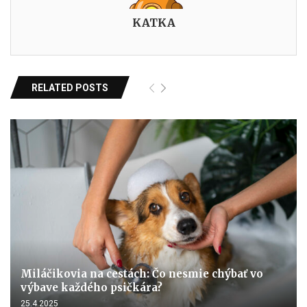
KATKA
RELATED POSTS
Miláčikovia na cestách: Čo nesmie chýbať vo
výbave každého psičkára?
25.4.2025