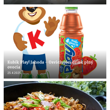
Kubík Play! Jahoda – Osviežujúci drink plný
ovocia
25.4.2025