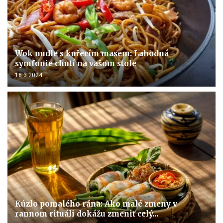
Wok nudle s kuřecím masem: Lahodná
symfonie chutí na vašom stole
18.3.2024
Kúzlo pomalého rána: Ako malé zmeny v
rannom rituáli dokážu zmeniť celý...