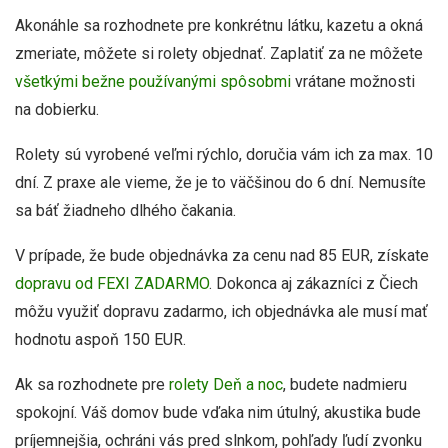
Akonáhle sa rozhodnete pre konkrétnu látku, kazetu a okná
zmeriate, môžete si rolety objednať. Zaplatiť za ne môžete
všetkými bežne používanými spôsobmi
vrátane možnosti
na dobierku.
Rolety sú vyrobené veľmi rýchlo, doručia vám ich za max. 10
dní. Z praxe ale vieme, že je to väčšinou do 6 dní. Nemusíte
sa báť žiadneho dlhého čakania.
V prípade, že bude objednávka za cenu nad 85 EUR, získate
dopravu od FEXI ZADARMO
. Dokonca aj zákazníci z Čiech
môžu využiť dopravu zadarmo, ich objednávka ale musí mať
hodnotu aspoň 150 EUR.
Ak sa rozhodnete pre
rolety Deň a noc
, budete nadmieru
spokojní. Váš domov bude vďaka nim útulný, akustika bude
príjemnejšia, ochráni vás pred slnkom, pohľady ľudí zvonku