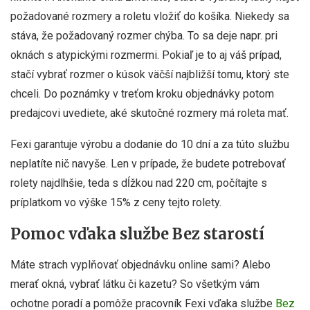
požadované rozmery a roletu vložiť do košíka. Niekedy sa
stáva, že požadovaný rozmer chýba. To sa deje napr. pri
oknách s atypickými rozmermi. Pokiaľ je to aj váš prípad,
stačí vybrať rozmer o kúsok väčší najbližší tomu, ktorý ste
chceli. Do poznámky v treťom kroku objednávky potom
predajcovi uvediete, aké skutočné rozmery má roleta mať.
Fexi garantuje výrobu a dodanie do 10 dní a za túto službu
neplatíte nič navyše. Len v prípade, že budete potrebovať
rolety najdlhšie, teda s dĺžkou nad 220 cm, počítajte s
príplatkom vo výške 15% z ceny tejto rolety.
Pomoc vďaka službe Bez starostí
Máte strach vyplňovať objednávku online sami? Alebo
merať okná, vybrať látku či kazetu? So všetkým vám
ochotne poradí a pomôže pracovník Fexi vďaka službe
Bez