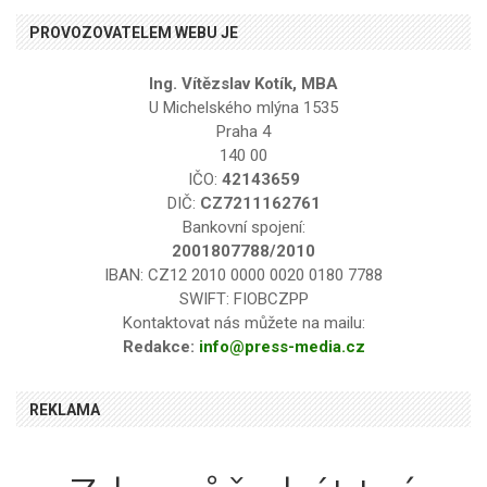
PROVOZOVATELEM WEBU JE
Ing. Vítězslav Kotík, MBA
U Michelského mlýna 1535
Praha 4
140 00
IČO:
42143659
DIČ:
CZ7211162761
Bankovní spojení:
2001807788/2010
IBAN: CZ12 2010 0000 0020 0180 7788
SWIFT: FIOBCZPP
Kontaktovat nás můžete na mailu:
Redakce:
info@press-media.cz
REKLAMA