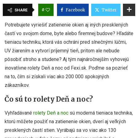
0
Facebook
Twitter
SHARE
Potrebujete vyriešiť zatienenie okien aj iných presklených
častí vo svojom dome, byte alebo firemnej budove? Hľadáte
tieniacu techniku, ktorá vás ochráni pred slnečnými lúčmi,
UV žiarením a vytvorí príjemný tieň, pritom ale nebude
pôsobiť stroho a studene? Aj tým najnáročnejším vyhovejú
inovatívne rolety Deň a noc od Fexi.sk. Poďme sa pozrieť
na to, čím si získali viac ako 200 000 spokojných
zákazníkov.
Čo sú to rolety Deň a noc?
Vyhľadávané
rolety Deň a noc
sú moderná tieniaca technika,
ktorú môžete použiť na zatienenie okien, dverí aj veľkých
presklených častí stien. Vyrábajú sa vo viac ako 130