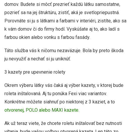
domov. Budete si môcť prezrieť každú látku samostatne,
pozrieť sa na jej štruktúru, zistiť, aká je svetlopriepustná.
Porovnáte si ju s látkami a farbami v interiéri, zistíte, ako sa
k vám domov či do firmy hodí. Vyskúšate aj to, ako ladí s
farbou okien alebo vonku s farbou fasády.
Táto služba vás k ničomu nezaväzuje. Bola by preto škoda
ju nevyužiť a nechať si ju uniknúť.
3 kazety pre upevnenie rolety
Okrem výberu látky vás čaká aj výber kazety, v ktorej bude
roleta inštalovaná. Aj tu ponúka Fexi viac variantov.
Konkrétne môžete siahnuť po niektorej z 3 kaziet, a to
otvorenej, POLO alebo MAXI kazete
.
Ak už teraz viete, že chcete roletu inštalovať bez nutnosti
vŕtania, bude vašou voľbou otvorená kazeta. Len táto zo