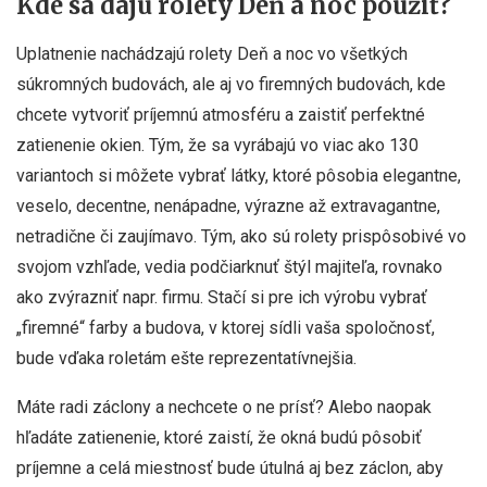
Kde sa dajú rolety Deň a noc použiť?
Uplatnenie nachádzajú rolety Deň a noc vo všetkých
súkromných budovách, ale aj vo firemných budovách, kde
chcete vytvoriť príjemnú atmosféru a zaistiť perfektné
zatienenie okien. Tým, že sa vyrábajú vo viac ako 130
variantoch si môžete vybrať látky, ktoré pôsobia elegantne,
veselo, decentne, nenápadne, výrazne až extravagantne,
netradične či zaujímavo. Tým, ako sú rolety prispôsobivé vo
svojom vzhľade, vedia podčiarknuť štýl majiteľa, rovnako
ako zvýrazniť napr. firmu. Stačí si pre ich výrobu vybrať
„firemné“ farby a budova, v ktorej sídli vaša spoločnosť,
bude vďaka roletám ešte reprezentatívnejšia.
Máte radi záclony a nechcete o ne prísť? Alebo naopak
hľadáte zatienenie, ktoré zaistí, že okná budú pôsobiť
príjemne a celá miestnosť bude útulná aj bez záclon, aby