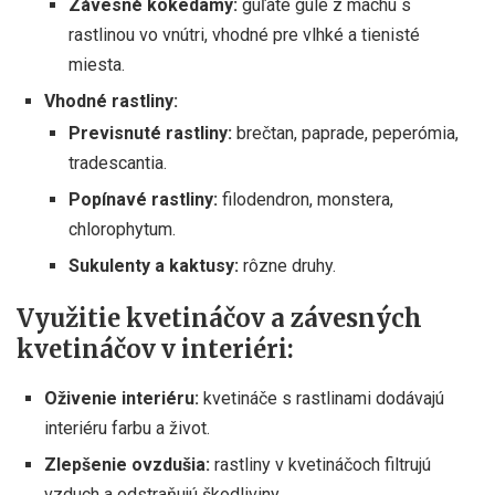
Závesné kokedamy:
guľaté gule z machu s
rastlinou vo vnútri, vhodné pre vlhké a tienisté
miesta.
Vhodné rastliny:
Previsnuté rastliny:
brečtan, paprade, peperómia,
tradescantia.
Popínavé rastliny:
filodendron, monstera,
chlorophytum.
Sukulenty a kaktusy:
rôzne druhy.
Využitie kvetináčov a závesných
kvetináčov v interiéri:
Oživenie interiéru:
kvetináče s rastlinami dodávajú
interiéru farbu a život.
Zlepšenie ovzdušia:
rastliny v kvetináčoch filtrujú
vzduch a odstraňujú škodliviny.