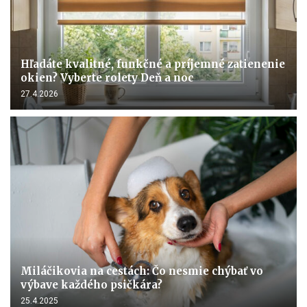
Hľadáte kvalitné, funkčné a príjemné zatienenie
okien? Vyberte rolety Deň a noc
27.4.2026
Miláčikovia na cestách: Čo nesmie chýbať vo
výbave každého psičkára?
25.4.2025