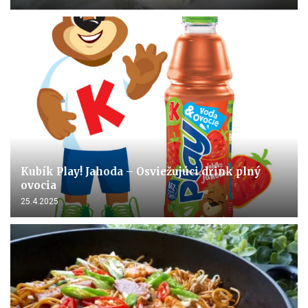
Kubík Play! Jahoda – Osviežujúci drink plný
ovocia
25.4.2025