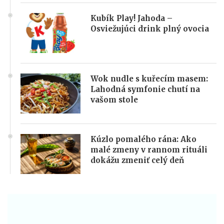
Kubík Play! Jahoda –
Osviežujúci drink plný ovocia
Wok nudle s kuřecím masem:
Lahodná symfonie chutí na
vašom stole
Kúzlo pomalého rána: Ako
malé zmeny v rannom rituáli
dokážu zmeniť celý deň