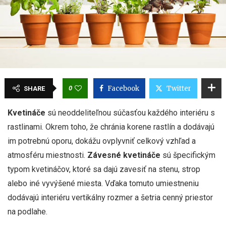
0
Facebook
Twitter
SHARE
Kvetináče
sú neoddeliteľnou súčasťou každého interiéru s
rastlinami. Okrem toho, že chránia korene rastlín a dodávajú
im potrebnú oporu, dokážu ovplyvniť celkový vzhľad a
atmosféru miestnosti.
Závesné kvetináče
sú špecifickým
typom kvetináčov, ktoré sa dajú zavesiť na stenu, strop
alebo iné vyvýšené miesta. Vďaka tomuto umiestneniu
dodávajú interiéru vertikálny rozmer a šetria cenný priestor
na podlahe.