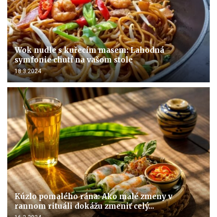
Wok nudle s kuřecím masem: Lahodná
symfonie chutí na vašom stole
18.3.2024
Kúzlo pomalého rána: Ako malé zmeny v
rannom rituáli dokážu zmeniť celý...