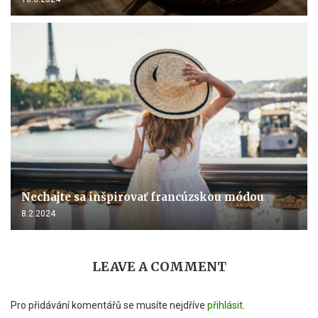
Nechajte sa inšpirovať francúzskou módou
8.2.2024
LEAVE A COMMENT
Pro přidávání komentářů se musíte nejdříve
přihlásit
.