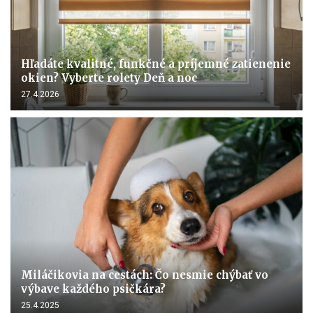
Hľadáte kvalitné, funkčné a príjemné zatienenie
okien? Vyberte rolety Deň a noc
27.4.2026
Miláčikovia na cestách: Čo nesmie chýbať vo
výbave každého psičkára?
25.4.2025