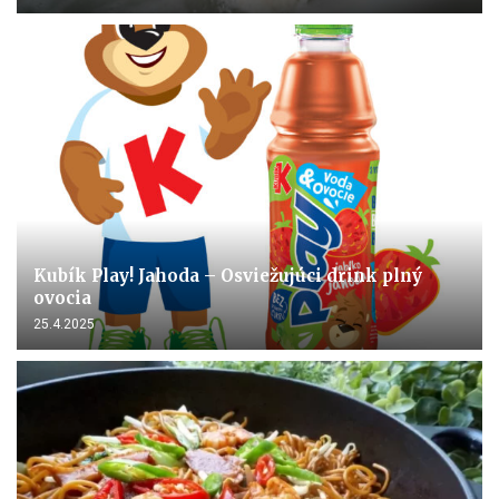
Kubík Play! Jahoda – Osviežujúci drink plný
ovocia
25.4.2025