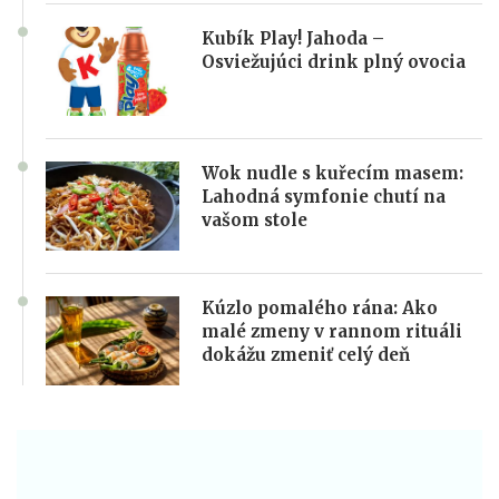
Kubík Play! Jahoda –
Osviežujúci drink plný ovocia
Wok nudle s kuřecím masem:
Lahodná symfonie chutí na
vašom stole
Kúzlo pomalého rána: Ako
malé zmeny v rannom rituáli
dokážu zmeniť celý deň