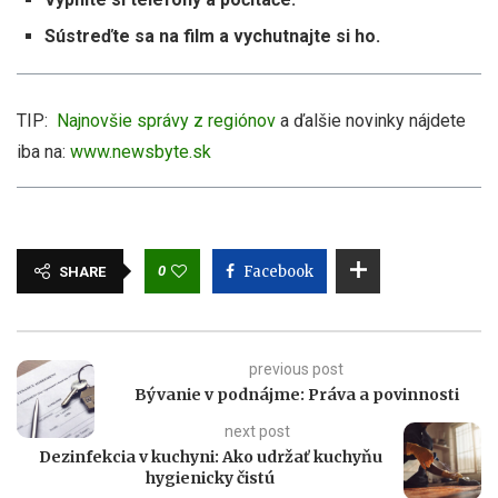
Sústreďte sa na film a vychutnajte si ho.
TIP:
Najnovšie správy z regiónov
a ďalšie novinky nájdete
iba na:
www.newsbyte.sk
0
Facebook
SHARE
previous post
Bývanie v podnájme: Práva a povinnosti
next post
Dezinfekcia v kuchyni: Ako udržať kuchyňu
hygienicky čistú