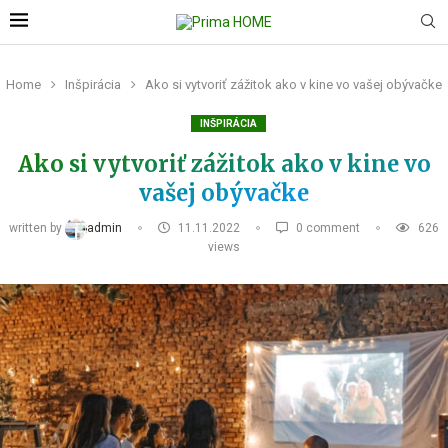
Home
Inšpirácia
Ako si vytvoriť zážitok ako v kine vo vašej obývačke
INŠPIRÁCIA
Ako si vytvoriť zážitok ako v kine vo
vašej obývačke
written by
admin
11.11.2022
0 comment
626
views