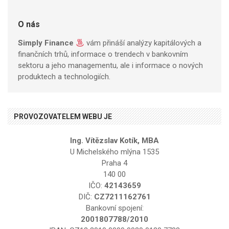
O nás
Simply Finance
vám přináší analýzy kapitálových a
finančních trhů, informace o trendech v bankovním
sektoru a jeho managementu, ale i informace o nových
produktech a technologiích.
PROVOZOVATELEM WEBU JE
Ing. Vítězslav Kotík, MBA
U Michelského mlýna 1535
Praha 4
140 00
IČO:
42143659
DIČ:
CZ7211162761
Bankovní spojení:
2001807788/2010