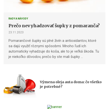
RADY A NÁVODY
Prečo nevyhadzovať šupky z pomaranča?
23.11.2023
Pomarančové šupky sú plné živín a antioxidantov, ktoré
sa dajú využiť rôznymi spôsobmi. Mnoho ľudí ich
automaticky vyhadzuje do koša, ale to je veľká škoda. Tu
je niekoľko dôvodov, prečo by ste mali šupky …
Výmena oleja auta doma: čo všetko
je potrebné?