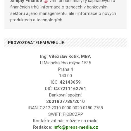
Simply Finance
vám přináší analýzy kapitálových a
finančních trhů, informace o trendech v bankovním
sektoru a jeho managementu, ale i informace o nových
produktech a technologiích.
PROVOZOVATELEM WEBU JE
Ing. Vítězslav Kotík, MBA
U Michelského mlýna 1535
Praha 4
140 00
IČO:
42143659
DIČ:
CZ7211162761
Bankovní spojení:
2001807788/2010
IBAN: CZ12 2010 0000 0020 0180 7788
SWIFT: FIOBCZPP
Kontaktovat nás můžete na mailu:
Redakce:
info@press-media.cz