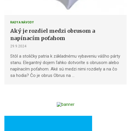
RADY A NÁVODY
Aký je rozdiel medzi obrusom a
napínacím poťahom
29.9.2024
Stôl a stoličky patria k základnému vybaveniu vášho párty
stanu. Elegantný dojem ľahko dotvoríte s obrusom alebo
napínacím poťahom. Aké sú medzi nimi rozdiely a na čo
sa hodia? Čo je obrus Obrus ​​na …